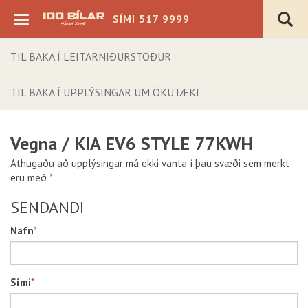
SÍMI 517 9999
TIL BAKA Í LEITARNIÐURSTÖÐUR
TIL BAKA Í UPPLÝSINGAR UM ÖKUTÆKI
Vegna
/
KIA EV6 STYLE 77KWH
Verð þ.kr.
Athugaðu að upplýsingar má ekki vanta í þau svæði sem merkt
eru með
*
Árgerð
SENDANDI
Akstur þ.km.
Nafn
*
Sjálfskipting
Bensín
Beinskipting
Dísel
Á staðnum
Rafmagn
Sími
*
Flott verð
Hybrid
4x4
Plug-in Hybrid