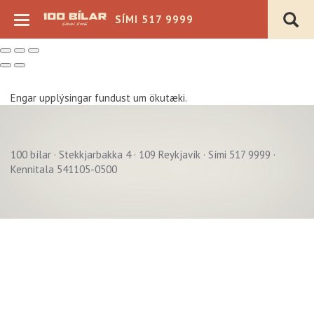
SÍMI 517 9999
Engar upplýsingar fundust um ökutæki.
100 bílar · Stekkjarbakka 4 · 109 Reykjavík · Sími 517 9999 ·
Verð þ.kr.
Kennitala 541105-0500
Árgerð
Akstur þ.km.
Sjálfskipting
Bensín
Beinskipting
Dísel
Á staðnum
Rafmagn
Flott verð
Hybrid
4x4
Plug-in Hybrid