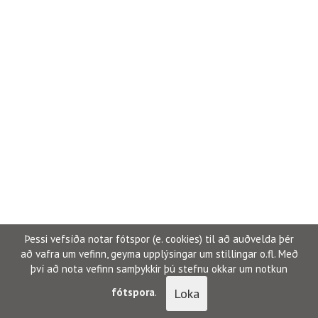
Þessi vefsíða notar fótspor (e. cookies) til að auðvelda þér
að vafra um vefinn, geyma upplýsingar um stillingar o.fl. Með
því að nota vefinn samþykkir þú stefnu okkar um notkun
Loka
fótspora
.