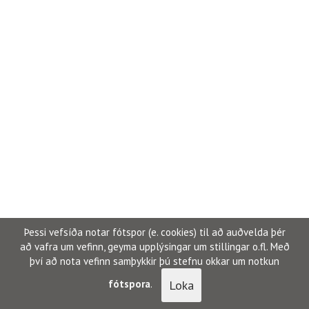
Þessi vefsíða notar fótspor (e. cookies) til að auðvelda þér
að vafra um vefinn, geyma upplýsingar um stillingar o.fl. Með
því að nota vefinn samþykkir þú stefnu okkar um notkun
Loka
fótspora
.