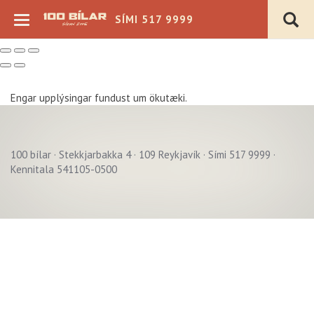
SÍMI 517 9999
Engar upplýsingar fundust um ökutæki.
100 bílar · Stekkjarbakka 4 · 109 Reykjavík · Sími 517 9999 ·
Verð þ.kr.
Kennitala 541105-0500
Árgerð
Akstur þ.km.
Sjálfskipting
Bensín
Beinskipting
Dísel
Á staðnum
Rafmagn
Flott verð
Hybrid
4x4
Plug-in Hybrid