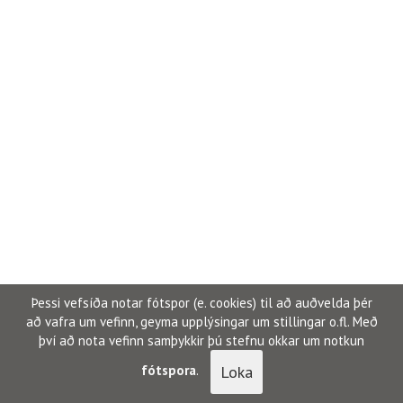
Þessi vefsíða notar fótspor (e. cookies) til að auðvelda þér
að vafra um vefinn, geyma upplýsingar um stillingar o.fl. Með
því að nota vefinn samþykkir þú stefnu okkar um notkun
Loka
fótspora
.