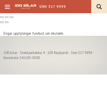
SÍMI 517 9999
Engar upplýsingar fundust um ökutæki.
100 bílar · Stekkjarbakka 4 · 109 Reykjavík · Sími 517 9999 ·
Verð þ.kr.
Kennitala 541105-0500
Árgerð
Akstur þ.km.
Sjálfskipting
Bensín
Beinskipting
Dísel
Á staðnum
Rafmagn
Flott verð
Hybrid
4x4
Plug-in Hybrid