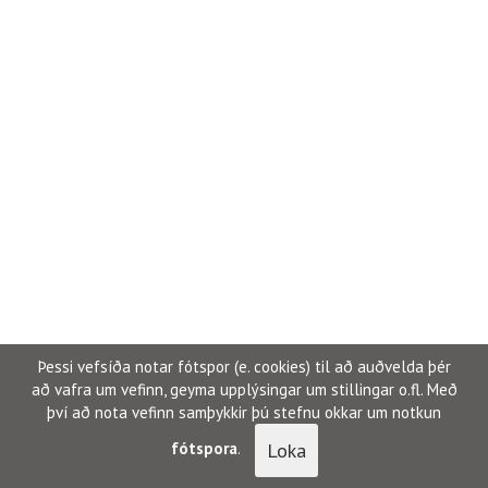
Þessi vefsíða notar fótspor (e. cookies) til að auðvelda þér
að vafra um vefinn, geyma upplýsingar um stillingar o.fl. Með
því að nota vefinn samþykkir þú stefnu okkar um notkun
Loka
fótspora
.