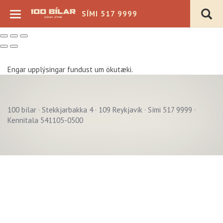
SÍMI 517 9999
Engar upplýsingar fundust um ökutæki.
100 bílar · Stekkjarbakka 4 · 109 Reykjavík · Sími 517 9999 ·
Verð þ.kr.
Kennitala 541105-0500
Árgerð
Akstur þ.km.
Sjálfskipting
Bensín
Beinskipting
Dísel
Á staðnum
Rafmagn
Flott verð
Hybrid
4x4
Plug-in Hybrid