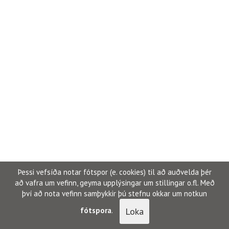
Þessi vefsíða notar fótspor (e. cookies) til að auðvelda þér
að vafra um vefinn, geyma upplýsingar um stillingar o.fl. Með
því að nota vefinn samþykkir þú stefnu okkar um notkun
Loka
fótspora
.