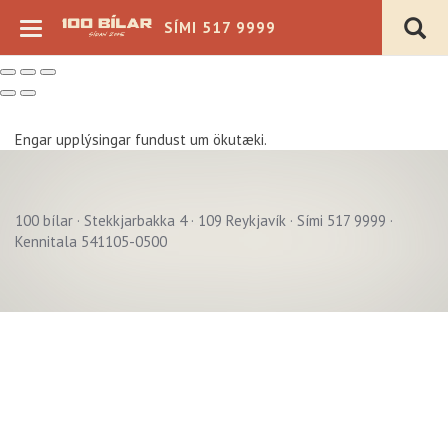
SÍMI 517 9999
Engar upplýsingar fundust um ökutæki.
100 bílar · Stekkjarbakka 4 · 109 Reykjavík · Sími 517 9999 ·
Verð þ.kr.
Kennitala 541105-0500
Árgerð
Akstur þ.km.
Sjálfskipting
Bensín
Beinskipting
Dísel
Á staðnum
Rafmagn
Flott verð
Hybrid
4x4
Plug-in Hybrid