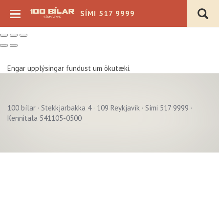
SÍMI 517 9999
Engar upplýsingar fundust um ökutæki.
100 bílar · Stekkjarbakka 4 · 109 Reykjavík · Sími 517 9999 ·
Verð þ.kr.
Kennitala 541105-0500
Árgerð
Akstur þ.km.
Sjálfskipting
Bensín
Beinskipting
Dísel
Á staðnum
Rafmagn
Flott verð
Hybrid
4x4
Plug-in Hybrid