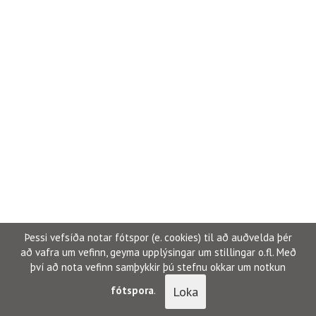
Þessi vefsíða notar fótspor (e. cookies) til að auðvelda þér
að vafra um vefinn, geyma upplýsingar um stillingar o.fl. Með
því að nota vefinn samþykkir þú stefnu okkar um notkun
Loka
fótspora
.